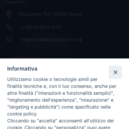
CONTATTI
Via Aurelia 796 | 00165 Roma
(+39) 06.6819.2554
segreteria@scienzaevita.org
IL CENTRO STUDI
Informativa
La nostra storia
Utilizziamo cookie o tecnologie simili per
Statuto
finalità tecniche e, con il tuo consenso, anche per
Presidenza e ufficio presidenza
altre finalità ("interazioni e funzionalità semplici",
"miglioramento dell'esperienza", "misurazione" e
Consiglio scientifico
"targeting e pubblicità") come specificato nella
cookie policy.
Coordinamento nazionale
Cliccando su "accetta" acconsenti all'utilizzo dei
cookie. Cliccando su "personalizza" puoi avere