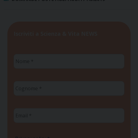
Iscriviti a Scienza & Vita NEWS
Nome
*
Cognome
*
Email
*