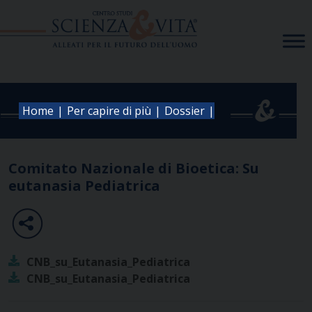
Skip
to
content
|
|
|
Home
Per capire di più
Dossier
Comitato Nazionale di Bioetica: Su
eutanasia Pediatrica
CNB_su_Eutanasia_Pediatrica
CNB_su_Eutanasia_Pediatrica