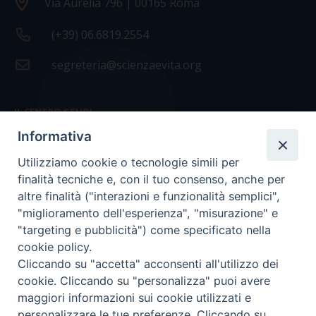
Via Aurelia 796 | 00165 Roma
(+39) 06.6819.2554
segreteria@scienzaevita.org
IL CENTRO STUDI
Informativa
La nostra storia
Utilizziamo cookie o tecnologie simili per
Statuto
finalità tecniche e, con il tuo consenso, anche per
Presidenza e ufficio presidenza
altre finalità ("interazioni e funzionalità semplici",
"miglioramento dell'esperienza", "misurazione" e
Consiglio scientifico
"targeting e pubblicità") come specificato nella
cookie policy.
Coordinamento nazionale
Cliccando su "accetta" acconsenti all'utilizzo dei
cookie. Cliccando su "personalizza" puoi avere
maggiori informazioni sui cookie utilizzati e
personalizzare le tue preferenze. Cliccando su