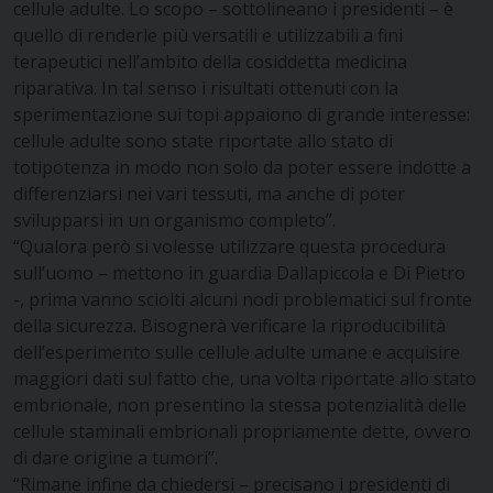
cellule adulte. Lo scopo – sottolineano i presidenti – è
quello di renderle più versatili e utilizzabili a fini
terapeutici nell’ambito della cosiddetta medicina
riparativa. In tal senso i risultati ottenuti con la
sperimentazione sui topi appaiono di grande interesse:
cellule adulte sono state riportate allo stato di
totipotenza in modo non solo da poter essere indotte a
differenziarsi nei vari tessuti, ma anche di poter
svilupparsi in un organismo completo”.
“Qualora però si volesse utilizzare questa procedura
sull’uomo – mettono in guardia Dallapiccola e Di Pietro
-, prima vanno sciolti alcuni nodi problematici sul fronte
della sicurezza. Bisognerà verificare la riproducibilità
dell’esperimento sulle cellule adulte umane e acquisire
maggiori dati sul fatto che, una volta riportate allo stato
embrionale, non presentino la stessa potenzialità delle
cellule staminali embrionali propriamente dette, ovvero
di dare origine a tumori”.
“Rimane infine da chiedersi – precisano i presidenti di