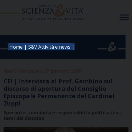
Skip
to
content
|
|
Home
S&V Attività e news
Radio Vaticana | 27 gennaio 2026
CEI | Intervista al Prof. Gambino sul
discorso di apertura del Consiglio
Episcopale Permanente del Cardinal
Zuppi
Speranza, comunità e responsabilità politica tra i
temi del discorso