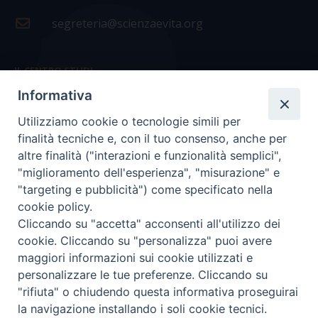
segreteria@scienzaevita.org
IL CENTRO STUDI
Informativa
La nostra storia
Utilizziamo cookie o tecnologie simili per
Statuto
finalità tecniche e, con il tuo consenso, anche per
Presidenza e ufficio presidenza
altre finalità ("interazioni e funzionalità semplici",
"miglioramento dell'esperienza", "misurazione" e
Consiglio scientifico
"targeting e pubblicità") come specificato nella
cookie policy.
Coordinamento nazionale
Cliccando su "accetta" acconsenti all'utilizzo dei
cookie. Cliccando su "personalizza" puoi avere
maggiori informazioni sui cookie utilizzati e
personalizzare le tue preferenze. Cliccando su
"rifiuta" o chiudendo questa informativa proseguirai
COPYRIGHT Scienza & Vita - C.F
96600690588
- Tutti i
la navigazione installando i soli cookie tecnici.
diritti -
Privacy
-
Credits