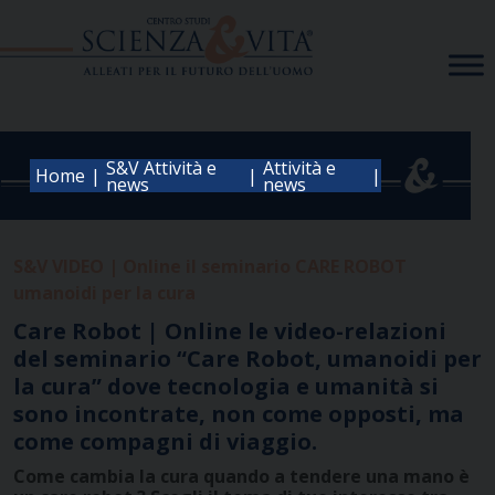
Skip
to
content
S&V Attività e
Attività e
|
|
|
Home
news
news
S&V VIDEO | Online il seminario CARE ROBOT
umanoidi per la cura
Care Robot | Online le video-relazioni
del seminario “Care Robot, umanoidi per
la cura” dove tecnologia e umanità si
sono incontrate, non come opposti, ma
come compagni di viaggio.
Come cambia la cura quando a tendere una mano è