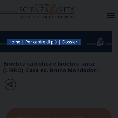
Skip
to
content
|
|
|
Home
Per capire di più
Dossier
Bioetica cattolica e bioetica laica
(LIBRO). Casa ed. Bruno Mondadori