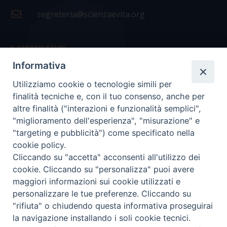
segreteria@scienzaevita.org
IL CENTRO STUDI
Informativa
La nostra storia
Utilizziamo cookie o tecnologie simili per
Statuto
finalità tecniche e, con il tuo consenso, anche per
Presidenza e ufficio presidenza
altre finalità ("interazioni e funzionalità semplici",
"miglioramento dell'esperienza", "misurazione" e
Consiglio scientifico
"targeting e pubblicità") come specificato nella
cookie policy.
Coordinamento nazionale
Cliccando su "accetta" acconsenti all'utilizzo dei
cookie. Cliccando su "personalizza" puoi avere
maggiori informazioni sui cookie utilizzati e
personalizzare le tue preferenze. Cliccando su
"rifiuta" o chiudendo questa informativa proseguirai
COPYRIGHT Scienza & Vita - C.F
96600690588
- Tutti i
la navigazione installando i soli cookie tecnici.
diritti -
Privacy
-
Credits