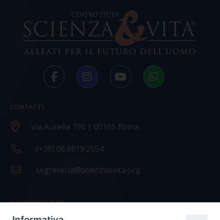
CONTATTI
Via Aurelia 796 | 00165 Roma
(+39) 06.6819.2554
segreteria@scienzaevita.org
IL CENTRO STUDI
Informativa