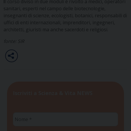
I
l corso diviso in due moduli è rivolto a medici, operatori
sanitari, esperti nel campo delle biotecnologie,
insegnanti di scienze, ecologisti, botanici, responsabili di
uffici di enti internazionali, imprenditori, ingegneri,
architetti, giuristi ma anche sacerdoti e religiosi.
fonte: SIR
Iscriviti a Scienza & Vita NEWS
Nome
*