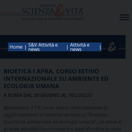
Skip
to
content
S&V Attività e
Attività e
|
|
|
Home
news
news
BIOETICA I APRA, CORSO ESTIVO
INTERNAZIONALE SU AMBIENTE ED
ECOLOGIA UMANA
A ROMA DAL 30 GIUGNO AL 10 LUGLIO
Q
uest’anno il 14º corso estivo internazionale di
aggiornamento in bioetica verterà su “Bioetica,
questione ambientale ed ecologia umana”, un tema di
grande attualità da conoscere e approfondire in vista