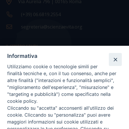
Via Aurelia 796 | 00165 Roma
(+39) 06.6819.2554
segreteria@scienzaevita.org
IL CENTRO STUDI
Informativa
La nostra storia
Utilizziamo cookie o tecnologie simili per
Statuto
finalità tecniche e, con il tuo consenso, anche per
Presidenza e ufficio presidenza
altre finalità ("interazioni e funzionalità semplici",
"miglioramento dell'esperienza", "misurazione" e
Consiglio scientifico
"targeting e pubblicità") come specificato nella
cookie policy.
Coordinamento nazionale
Cliccando su "accetta" acconsenti all'utilizzo dei
cookie. Cliccando su "personalizza" puoi avere
maggiori informazioni sui cookie utilizzati e
personalizzare le tue preferenze. Cliccando su