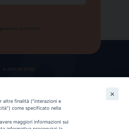
 Regolamento UE 2016/679
IL CENTRO STUDI
La nostra storia
Statuto
altre finalità ("interazioni e
Presidenza e ufficio presidenza
cità") come specificato nella
Consiglio scientifico
 avere maggiori informazioni sui
Coordinamento nazionale
sta informativa proseguirai la