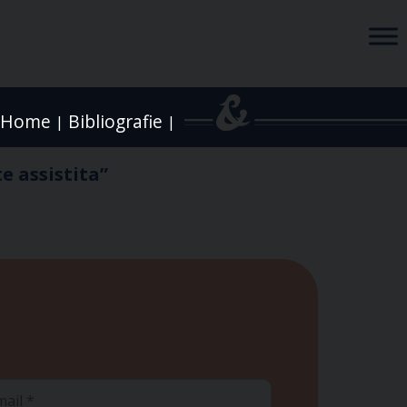
Home
Bibliografie
|
|
e assistita”
ail