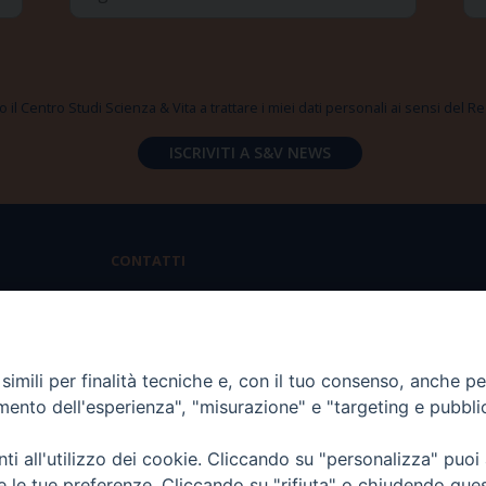
 il Centro Studi Scienza & Vita a trattare i miei dati personali ai sensi del
CONTATTI
Via Aurelia 796 | 00165 Roma
(+39) 06.6819.2554
imili per finalità tecniche e, con il tuo consenso, anche per 
segreteria@scienzaevita.org
amento dell'esperienza", "misurazione" e "targeting e pubbli
i all'utilizzo dei cookie. Cliccando su "personalizza" puoi
re le tue preferenze. Cliccando su "rifiuta" o chiudendo que