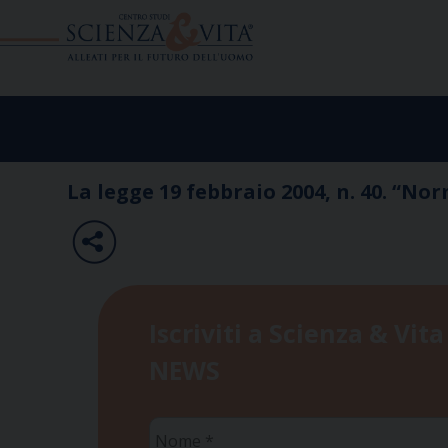
Skip
to
content
La legge 19 febbraio 2004, n. 40. “N
Iscriviti a Scienza & Vita
NEWS
Nome
*