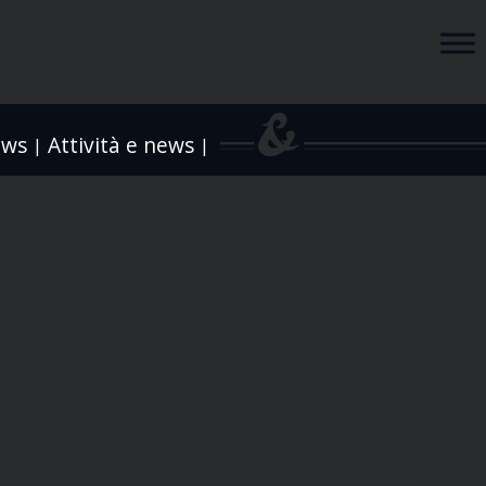
ews
Attività e news
|
|