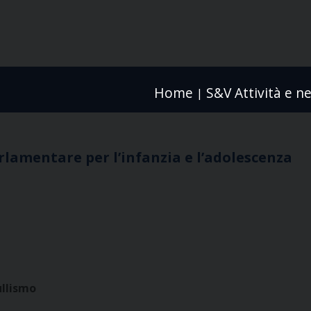
Home
S&V Attività e n
|
amentare per l’infanzia e l’adolescenza
ullismo