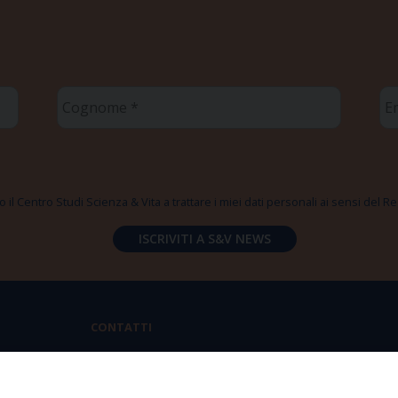
Cognome
Em
*
*
 il Centro Studi Scienza & Vita a trattare i miei dati personali ai sensi del
CONTATTI
Via Aurelia 796 | 00165 Roma