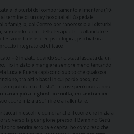
cata ai disturbi del comportamento alimentare (10-
al termine di un day hospital all’
Ospedale
la famiglia, dal Centro per l’anoressia e i disturbi
a
, seguendo un modello terapeutico collaudato e
fessionisti delle aree psicologica, psichiatrica,
roccio integrato ed efficace.
cato – è iniziato quando sono stata lasciata da un
 cibo. Ho iniziato a mangiare sempre meno tentando
. Ma Luca e Ruena capiscono subito che qualcosa
ione, tra alti e bassi in cui perde peso, ne
o avrei potuto dire basta”. Le cose però non vanno
riuscivo più a inghiottire nulla, mi sentivo un
uo cuore inizia a soffrire e a rallentare.
tacca i muscoli, e quindi anche il cuore che inizia a
 percorso verso la guarigione presso il Bambino Gesù
 mi sono sentita accolta e capita, ho compreso che