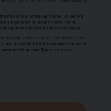
tato moltissimo, così come il ‘pasto assistito’.
e mi aiuta a uscire dal tunnel. Durante il
 peso e a gennaio mi hanno detto che mi
i sono persone che mi stanno aspettando.
nti e vicini anche durante il mio ricovero”. Le
issuto in ospedale ha fatto nascere in me la
 presenza di queste figure sia stata