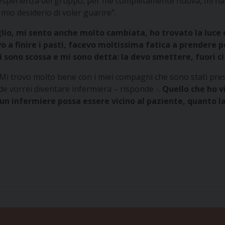
esperienza del gruppo, per me completamente nuova, mi ha aiu
 mio desiderio di voler guarire”.
o, mi sento anche molto cambiata, ho trovato la luce ch
ivo a finire i pasti, facevo moltissima fatica a prendere
 sono scossa e mi sono detta: la devo smettere, fuori c
“Mi trovo molto bene con i miei compagni che sono stati prese
de vorrei diventare infermiera – risponde -.
Quello che ho v
n infermiere possa essere vicino al paziente, quanto la