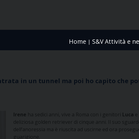
Home
S&V Attività e n
|
entrata in un tunnel ma poi ho capito che po
Irene
ha sedici anni, vive a Roma con i genitori
Luca
deliziosa golden retriever di cinque anni. Il suo sguar
dell’anoressia ma è riuscita ad uscirne ed ora prosegue
guarigione.