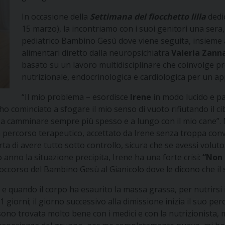
In occasione della
Settimana del fiocchetto lilla
dedi
15 marzo), la incontriamo con i suoi genitori una sera, 
pediatrico Bambino Gesù
dove viene seguita, insieme al
alimentari diretto dalla neuropsichiatra
Valeria Zann
basato su un lavoro multidisciplinare che coinvolge pro
nutrizionale, endocrinologica e cardiologica per un app
“Il mio problema – esordisce
Irene
in modo lucido e pa
ho cominciato a sfogare il mio senso di vuoto rifiutando il
re a camminare sempre più spesso e a lungo con il mio cane”
ercorso terapeutico, accettato da Irene senza troppa convinz
ta di avere tutto sotto controllo, sicura che se avessi volut
o anno la situazione precipita, Irene ha una forte crisi:
“Non 
 soccorso del Bambino Gesù al Gianicolo dove le dicono che il s
 quando il corpo ha esaurito la massa grassa, per nutrirsi in
 21 giorni; il giorno successivo alla dimissione inizia il suo
 sono trovata molto bene con i medici e con la nutrizionista,