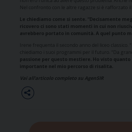
non ero l’unica ad avere questo problema. Anche l’
Nel confronto con le altre ragazze si è rafforzato il
Le chiediamo come si sente. “Decisamente megli
ricovero ci sono stati momenti in cui non riusc
avrebbero portato in comunità. A quel punto mi
Irene frequenta il secondo anno del liceo classico. 
chiediamo i suoi programmi per il futuro. “Da gran
passione per questo mestiere. Ho visto quanto u
importante nel mio percorso di risalita.
Vai all’articolo completo su AgenSIR