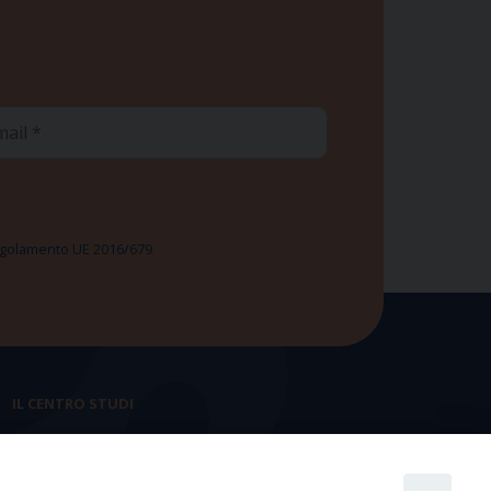
ail
 Regolamento UE 2016/679
IL CENTRO STUDI
La nostra storia
Statuto