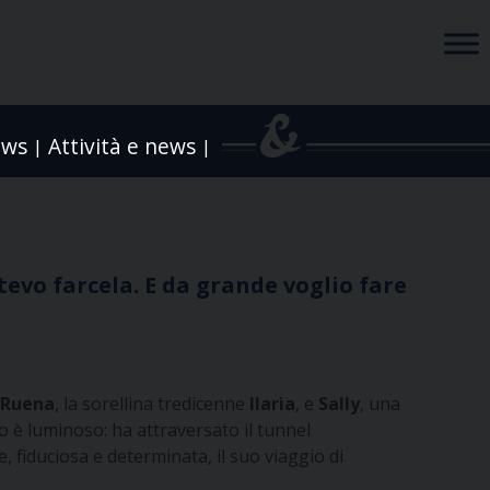
ews
Attività e news
|
|
tevo farcela. E da grande voglio fare
e
Ruena
, la sorellina tredicenne
Ilaria
, e
Sally
, una
do è luminoso: ha attraversato il tunnel
, fiduciosa e determinata, il suo viaggio di