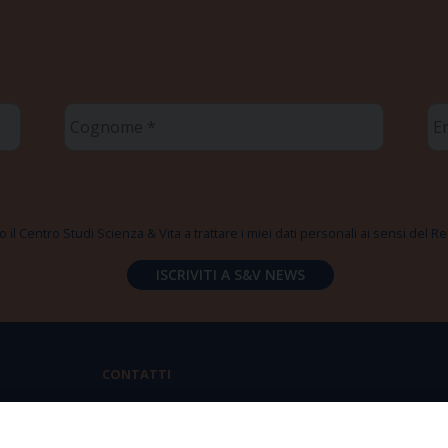
Cognome
Em
*
*
 il Centro Studi Scienza & Vita a trattare i miei dati personali ai sensi del
CONTATTI
Via Aurelia 796 | 00165 Roma