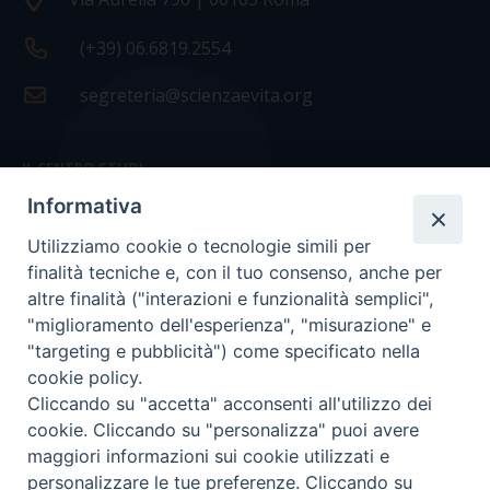
(+39) 06.6819.2554
segreteria@scienzaevita.org
IL CENTRO STUDI
Informativa
La nostra storia
Utilizziamo cookie o tecnologie simili per
Statuto
finalità tecniche e, con il tuo consenso, anche per
Presidenza e ufficio presidenza
altre finalità ("interazioni e funzionalità semplici",
"miglioramento dell'esperienza", "misurazione" e
Consiglio scientifico
"targeting e pubblicità") come specificato nella
cookie policy.
Coordinamento nazionale
Cliccando su "accetta" acconsenti all'utilizzo dei
cookie. Cliccando su "personalizza" puoi avere
maggiori informazioni sui cookie utilizzati e
personalizzare le tue preferenze. Cliccando su