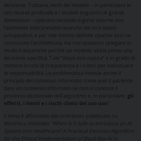
decisione. Tuttavia, molti dei modelli – in particolare le
reti neurali profonde e i modelli linguistici di grandi
dimensioni – operano secondo logiche interne non
facilmente interpretabili neanche dai loro stessi
sviluppatori, e per tale motivo definite opache: essi ne
conoscono l’architettura, ma non possono spiegare in
modo trasparente perché un modello abbia preso una
decisione specifica. Tale “
black-box nature
” è in grado di
mettere in crisi la trasparenza e i criteri per individuare
le responsabilità. La problematica investe anche il
principio del consenso informato: come può il paziente
dare un consenso informato se non si conosce il
processo decisionale dell’algoritmo e, in particolare,
gli
effetti, i limiti e i rischi clinici del suo uso
?
Il tema è affrontato dal contributo pubblicato su
Bioethics
, intitolato
“When Is It Safe to Introduce an AI
System Into Healthcare?
A Practical Decision Algorithm
for the Ethical Implementation of Black-Box AI in