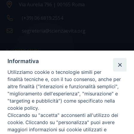
Via Aurelia 796 | 00165 Roma
(+39) 06.6819.2554
segreteria@scienzaevita.org
IL CENTRO STUDI
Informativa
La nostra storia
Utilizziamo cookie o tecnologie simili per
Statuto
finalità tecniche e, con il tuo consenso, anche per
Presidenza e ufficio presidenza
altre finalità ("interazioni e funzionalità semplici",
"miglioramento dell'esperienza", "misurazione" e
Consiglio scientifico
"targeting e pubblicità") come specificato nella
cookie policy.
Coordinamento nazionale
Cliccando su "accetta" acconsenti all'utilizzo dei
cookie. Cliccando su "personalizza" puoi avere
maggiori informazioni sui cookie utilizzati e