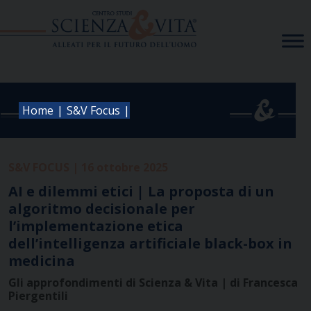
Skip
to
content
|
|
Home
S&V Focus
S&V FOCUS | 16 ottobre 2025
AI e dilemmi etici | La proposta di un
algoritmo decisionale per
l’implementazione etica
dell’intelligenza artificiale black-box in
medicina
Gli approfondimenti di Scienza & Vita | di Francesca
Piergentili