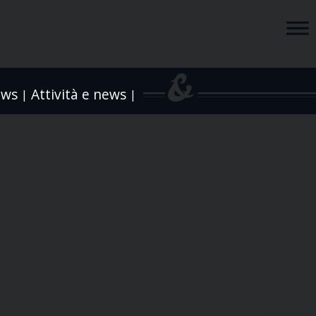
ews
Attività e news
|
|