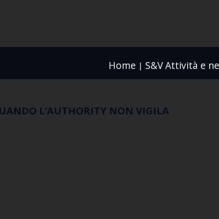
Home
S&V Attività e n
|
UANDO L’AUTHORITY NON VIGILA