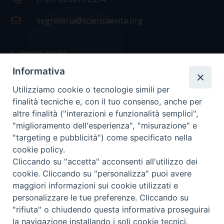
segreteria@scienzaevita.org
IL CENTRO STUDI
Informativa
La nostra storia
Utilizziamo cookie o tecnologie simili per
Statuto
finalità tecniche e, con il tuo consenso, anche per
Presidenza e ufficio presidenza
altre finalità ("interazioni e funzionalità semplici",
"miglioramento dell'esperienza", "misurazione" e
Consiglio scientifico
"targeting e pubblicità") come specificato nella
cookie policy.
Coordinamento nazionale
Cliccando su "accetta" acconsenti all'utilizzo dei
cookie. Cliccando su "personalizza" puoi avere
maggiori informazioni sui cookie utilizzati e
personalizzare le tue preferenze. Cliccando su
"rifiuta" o chiudendo questa informativa proseguirai
COPYRIGHT Scienza & Vita - C.F
96600690588
- Tutti i
la navigazione installando i soli cookie tecnici.