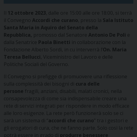
Il
12 ottobre 2023
, dalle ore 15:00 alle ore 18:00, si terrà
il Convegno
Accordi che curano
, presso la
Sala Istituto
Santa Maria in Aquiro del Senato della
Repubblica,
promosso dal Senatore
Antonio De Poli
e
dalla Senatrice
Paola Binetti
in collaborazione con la
Fondazione Alberto Sordi, in cu interverrà l’
On. Maria
Teresa Bellucci
, Viceministro del Lavoro e delle
Politiche Sociali del Governo.
Il Convegno si prefigge di promuovere una riflessione
sulla complessità dei bisogni di
cura delle
persone
fragili, anziani, disabili, malati cronici, nella
consapevolezza di come sia indispensabile creare una
rete di servizi integrati per rispondere in modo efficace
alle loro esigenze. La rete però funzionerà solo se ci
sarà un sistema di “
accordi che curano
” tra i gestori e
gli erogatori di cura, che ne fanno parte. Solo così la rete
potrà essere in grado di
produrre benessere