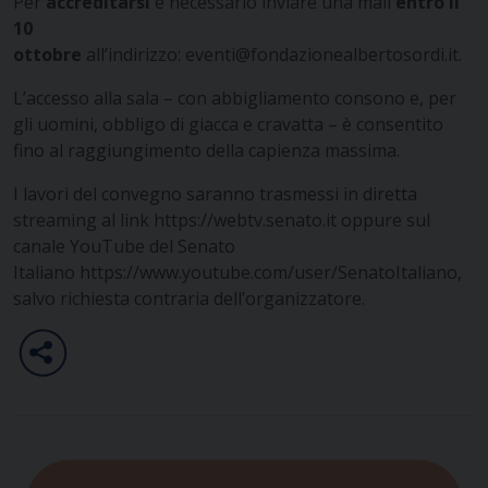
Per
accreditarsi
è necessario inviare una mail
entro il
10
ottobre
all’indirizzo:
eventi@fondazionealbertosordi.it
.
L’accesso alla sala – con abbigliamento consono e, per
gli uomini, obbligo di giacca e cravatta – è consentito
fino al raggiungimento della capienza massima.
I lavori del convegno saranno trasmessi in diretta
streaming al link
https://webtv.senato.it
oppure sul
canale YouTube del Senato
Italiano
https://www.youtube.com/user/SenatoItaliano
,
salvo richiesta contraria dell’organizzatore.