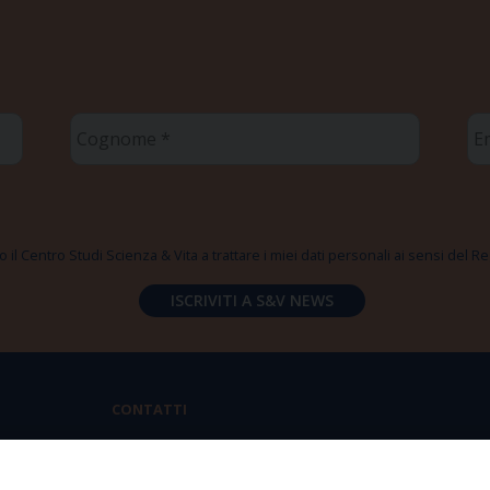
Cognome
Em
*
*
 il Centro Studi Scienza & Vita a trattare i miei dati personali ai sensi del
CONTATTI
Via Aurelia 796 | 00165 Roma