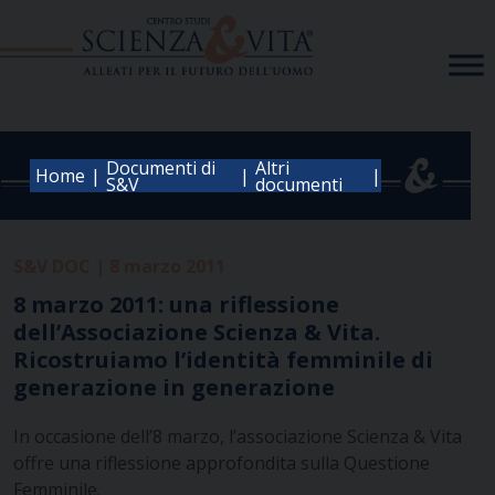
Skip
to
content
Documenti di
Altri
|
|
|
Home
S&V
documenti
S&V DOC | 8 marzo 2011
8 marzo 2011: una riflessione
dell’Associazione Scienza & Vita.
Ricostruiamo l’identità femminile di
generazione in generazione
In occasione dell’8 marzo, l’associazione Scienza & Vita
offre una riflessione approfondita sulla Questione
Femminile.