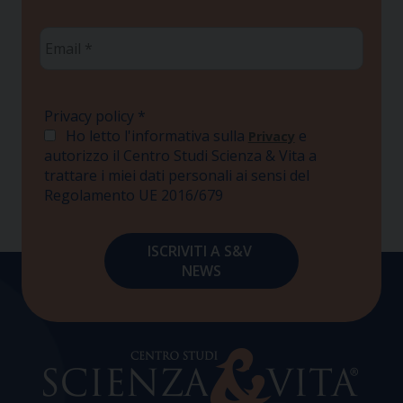
Email
*
Privacy policy
*
Ho letto l'informativa sulla
e
Privacy
autorizzo il Centro Studi Scienza & Vita a
trattare i miei dati personali ai sensi del
Regolamento UE 2016/679