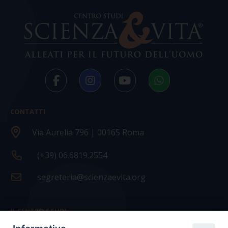
CONTATTI
Via Aurelia 796 | 00165 Roma
(+39) 06.6819.2554
segreteria@scienzaevita.org
IL CENTRO STUDI