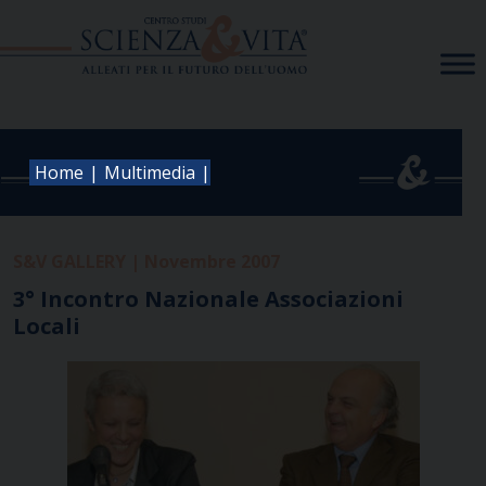
Skip
to
content
|
|
Home
Multimedia
S&V GALLERY | Novembre 2007
3° Incontro Nazionale Associazioni
Locali