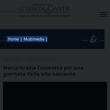
Skip
to
content
|
|
Home
Multimedia
S&V VIDEO | 25 marzo 2022
Maria Grazia Cucinotta per una
giornata della vita nascente