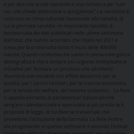
e per dire che la vita nascente è una ricchezza per tutti
noi, che chiede attenzione e accoglienza.” La necessità di
costruire un clima culturale favorevole alla natalità, di
cui la giornata sarebbe un importante tassello, è
testimoniata dai dati pubblicati nelle ultime settimane
dall’Istat, che hanno accertato che l’Italia nel 2021 è
scesa per la prima volta sotto il muro delle ‪400.000‬
nascite. Questo conferma che siamo in piena emergenza
demografica e che è sempre più urgente moltiplicare le
iniziative per fermare un processo che altrimenti
diventerà inarrestabile con effetti disastrosi per la
società, per i carichi familiari, per la crescita economica,
per la tenuta del welfare, del sistema scolastico… La Rete
si appella pertanto ai parlamentari italiani perché
vengano calendarizzate e approvate al più presto le 6
proposte di legge, di cui diverse trasversali, che
prevedono l’istituzione della Giornata. La Rete inoltre
sta progettando in queste settimane il secondo Festival
nazionale della Vita Nascente, un evento per rilanciare