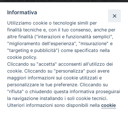
nuovamente l’attenzione su natalità e genitorialità in
Informativa
modo simpatico, che avrà luogo eccezionalmente
quest’anno nel periodo estivo. Anche l’Associazione
Utilizziamo cookie o tecnologie simili per
Scienza & Vita sostiene e promuove l’istituzione della
finalità tecniche e, con il tuo consenso, anche per
Giornata per la Vita Nascente.
Approfondisci
altre finalità ("interazioni e funzionalità semplici",
su
www.giornatavitanascente.org
"miglioramento dell'esperienza", "misurazione" e
"targeting e pubblicità") come specificato nella
cookie policy.
Cliccando su "accetta" acconsenti all'utilizzo dei
cookie. Cliccando su "personalizza" puoi avere
maggiori informazioni sui cookie utilizzati e
personalizzare le tue preferenze. Cliccando su
"rifiuta" o chiudendo questa informativa proseguirai
Iscriviti a Scienza & Vita NEWS
la navigazione installando i soli cookie tecnici.
Ulteriori informazioni sono disponibili nella
cookie
Preferenze Cookie
policy
completa.
Nome
*