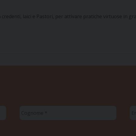
edenti, laici e Pastori, per attivare pratiche virtuose in grad
Cognome
Em
*
*