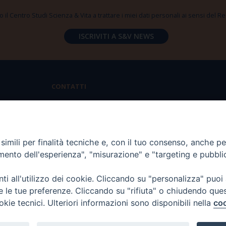
 il Centro Studi Scienza & Vita a trattare i miei dati personali ai sensi del
CONTATTI
Via Aurelia 796 | 00165 Roma
(+39) 06.6819.2554
imili per finalità tecniche e, con il tuo consenso, anche per 
segreteria@scienzaevita.org
amento dell'esperienza", "misurazione" e "targeting e pubbli
i all'utilizzo dei cookie. Cliccando su "personalizza" puoi
re le tue preferenze. Cliccando su "rifiuta" o chiudendo que
okie tecnici. Ulteriori informazioni sono disponibili nella
coo