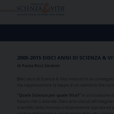
Skip
to
content
2005-2015 DIECI ANNI DI SCIENZA & V
di Paola Ricci Sindoni
D
ieci anni di Scienza & Vita rivissuti in un conve
ma rappresentare la tappa di un cammino che cont
“Quale Scienza per quale Vita?”
è un’occasione di
futuro che ci attende. Dieci anni vissuti all’insegna
scientifici della bioetica cristianamente ispirata e
cardine della tutela e promozione della vita umana, q