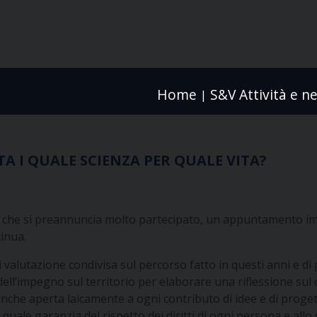
Home
S&V Attività e n
|
ITA I QUALE SCIENZA PER QUALE VITA?
gno che si preannuncia molto partecipato, un appuntamento i
inua.
 valutazione condivisa sul percorso fatto in questi anni e di
 dell’impegno sul territorio per elaborare una riflessione sul
d anche aperta laicamente a ogni contributo di idee e di proge
uale garanzia del rispetto dei diritti di ogni persona e allo 