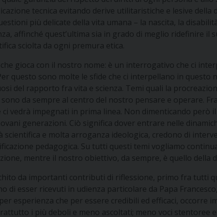
licazione tecnica evitando derive utilitaristiche e lesive della
tioni più delicate della vita umana – la nascita, la disabilit
cienza, affinché quest’ultima sia in grado di meglio ridefinire 
ntifica sciolta da ogni premura etica.
o che gioca con il nostro nome: è un interrogativo che ci inte
er questo sono molte le sfide che ci interpellano in questo n
tuosi del rapporto fra vita e scienza. Temi quali la procreazio
o, sono da sempre al centro del nostro pensare e operare. Fra 
e ci vedrà impegnati in prima linea. Non dimenticando però il
iovani generazioni. Ciò significa dover entrare nelle dinamich
età scientifica e molta arroganza ideologica, credono di int
ustificazione pedagogica. Su tutti questi temi vogliamo contin
nizione, mentre il nostro obiettivo, da sempre, è quello della 
chito da importanti contributi di riflessione, primo fra tutti
 di esser ricevuti in udienza particolare da Papa Francesco, l
er esperienza che per essere credibili ed efficaci, occorre
rattutto i più deboli e meno ascoltati; meno voci stentoree e 