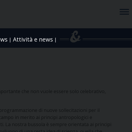
ews
Attività e news
|
|
mportante che non vuole essere solo celebrativo,
 programmazione di nuove sollecitazioni per il
 campo in merito ai principi antropologici e
tti. La nostra bussola è sempre orientata ai principi
sviluppo di una certa idea di scienza, quella che