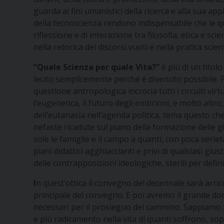
guarda ai fini umanistici della ricerca e alla sua app
della tecnoscienza rendono indispensabile che le ques
riflessione e di interazione tra filosofia, etica e s
nella retorica dei discorsi vuoti e nella pratica scie
“Quale Scienza per quale Vita?”
è più di un titol
lecito semplicemente perché è divenuto possibile. P
questione antropologica incrocia tutti i circuiti vir
l’eugenetica, il futuro degli embrioni, e molto altr
dell’eutanasia nell’agenda politica, tema questo ch
nefaste ricadute sul piano della formazione delle g
sole le famiglie e il campo a quanti, con poca seri
piani didattici agghiaccianti e privi di qualsiasi gi
delle contrapposizioni ideologiche, sterili per defi
I
n quest’ottica il convegno del decennale sarà arric
principale del convegno. E poi avremo il grande dono
necessari per il prosieguo del cammino. Sappiamo p
e più radicamento nella vita di quanti soffrono, sop