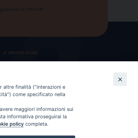
 Regolamento UE 2016/679
IL CENTRO STUDI
La nostra storia
Statuto
altre finalità ("interazioni e
Presidenza e ufficio presidenza
cità") come specificato nella
Consiglio scientifico
 avere maggiori informazioni sui
Coordinamento nazionale
sta informativa proseguirai la
kie policy
completa.