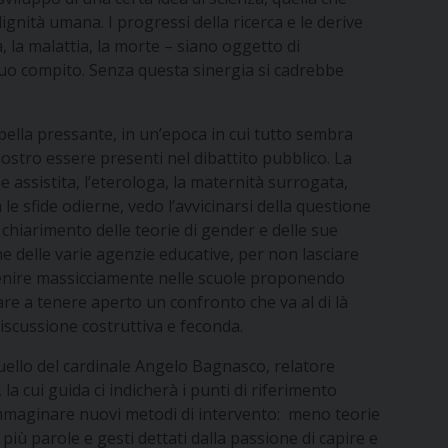
 dignità umana. I progressi della ricerca e le derive
à, la malattia, la morte – siano oggetto di
il suo compito. Senza questa sinergia si cadrebbe
rpella pressante, in un’epoca in cui tutto sembra
ostro essere presenti nel dibattito pubblico. La
ne assistita, l’eterologa, la maternità surrogata,
le sfide odierne, vedo l’avvicinarsi della questione
 chiarimento delle teorie di gender e delle sue
e delle varie agenzie educative, per non lasciare
ervenire massicciamente nelle scuole proponendo
uare a tenere aperto un confronto che va al di là
discussione costruttiva e feconda.
 quello del cardinale Angelo Bagnasco, relatore
a cui guida ci indicherà i punti di riferimento
 immaginare nuovi metodi di intervento: meno teorie
più parole e gesti dettati dalla passione di capire e