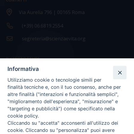
CONTATTI
Via Aurelia 796 | 00165 Roma
(+39) 06.6819.2554
segreteria@scienzaevita.org
IL CENTRO STUDI
Informativa
La nostra storia
Utilizziamo cookie o tecnologie simili per
Statuto
finalità tecniche e, con il tuo consenso, anche per
Presidenza e ufficio presidenza
altre finalità ("interazioni e funzionalità semplici",
"miglioramento dell'esperienza", "misurazione" e
Consiglio scientifico
"targeting e pubblicità") come specificato nella
cookie policy.
Coordinamento nazionale
Cliccando su "accetta" acconsenti all'utilizzo dei
cookie. Cliccando su "personalizza" puoi avere