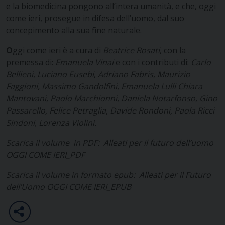
e la biomedicina pongono all’intera umanità, e che, oggi
come ieri, prosegue in difesa dell’uomo, dal suo
concepimento alla sua fine naturale.
O
ggi come ieri è a cura di
Beatrice Rosati
, con la
premessa di:
Emanuela Vinai
e con i contributi di:
Carlo
Bellieni
,
Luciano Eusebi
,
Adriano Fabris, Maurizio
Faggioni, Massimo Gandolfini
,
Emanuela Lulli Chiara
Mantovani, Paolo Marchionni
,
Daniela Notarfonso, Gino
Passarello, Felice Petraglia
,
Davide Rondoni, Paola Ricci
Sindoni, Lorenza Violini.
Scarica il volume in PDF:
Alleati per il futuro dell’uomo
OGGI COME IERI_PDF
Scarica il volume in formato epub:
Alleati per il Futuro
dell’Uomo OGGI COME IERI_EPUB