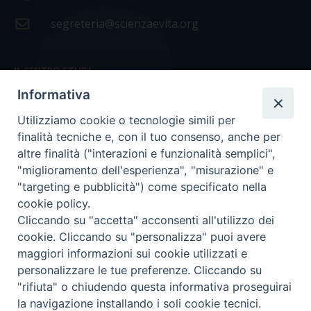
segreteria@scienzaevita.org
IL CENTRO STUDI
Informativa
La nostra storia
Utilizziamo cookie o tecnologie simili per
Statuto
finalità tecniche e, con il tuo consenso, anche per
Presidenza e ufficio presidenza
altre finalità ("interazioni e funzionalità semplici",
"miglioramento dell'esperienza", "misurazione" e
Consiglio scientifico
"targeting e pubblicità") come specificato nella
cookie policy.
Coordinamento nazionale
Cliccando su "accetta" acconsenti all'utilizzo dei
cookie. Cliccando su "personalizza" puoi avere
maggiori informazioni sui cookie utilizzati e
personalizzare le tue preferenze. Cliccando su
"rifiuta" o chiudendo questa informativa proseguirai
COPYRIGHT Scienza & Vita - C.F
96600690588
- Tutti i
la navigazione installando i soli cookie tecnici.
diritti -
Privacy
-
Credits