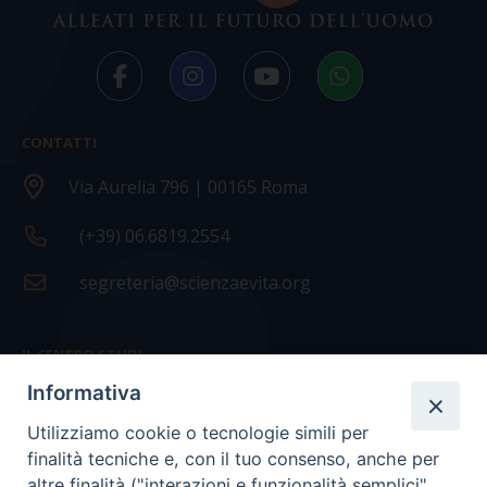
CONTATTI
Via Aurelia 796 | 00165 Roma
(+39) 06.6819.2554
segreteria@scienzaevita.org
IL CENTRO STUDI
Informativa
La nostra storia
Utilizziamo cookie o tecnologie simili per
Statuto
finalità tecniche e, con il tuo consenso, anche per
Presidenza e ufficio presidenza
altre finalità ("interazioni e funzionalità semplici",