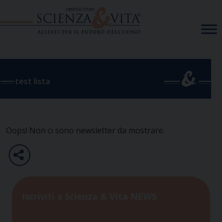
Skip
to
content
test lista
Oops! Non ci sono newsletter da mostrare.
Iscriviti a Scienza & Vita NEWS