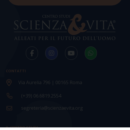
CONTATTI
Via Aurelia 796 | 00165 Roma
(+39) 06.6819.2554
segreteria@scienzaevita.org
IL CENTRO STUDI