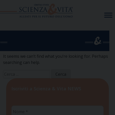
Skip
to
content
It seems we can’t find what you’re looking for. Perhaps
searching can help.
Ricerca
per:
Iscriviti a Scienza & Vita NEWS
Nome
*