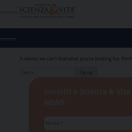
Skip
to
content
It seems we can’t find what you’re looking for. Per
Ricerca
per:
Iscriviti a Scienza & Vita
NEWS
Nome
*