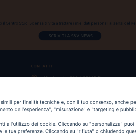
 il Centro Studi Scienza & Vita a trattare i miei dati personali ai sensi del
CONTATTI
Via Aurelia 796 | 00165 Roma
(+39) 06.6819.2554
imili per finalità tecniche e, con il tuo consenso, anche per 
segreteria@scienzaevita.org
amento dell'esperienza", "misurazione" e "targeting e pubbli
i all'utilizzo dei cookie. Cliccando su "personalizza" puoi
re le tue preferenze. Cliccando su "rifiuta" o chiudendo que