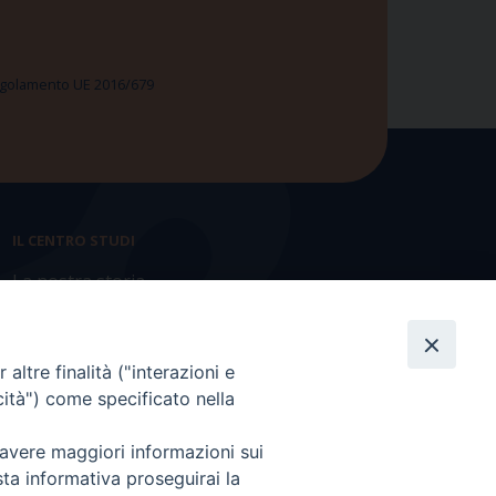
 Regolamento UE 2016/679
IL CENTRO STUDI
La nostra storia
Statuto
Presidenza e ufficio presidenza
altre finalità ("interazioni e
cità") come specificato nella
Consiglio scientifico
 avere maggiori informazioni sui
Coordinamento nazionale
sta informativa proseguirai la