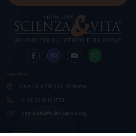
CONTATTI
Via Aurelia 796 | 00165 Roma
(+39) 06.6819.2554
segreteria@scienzaevita.org
IL CENTRO STUDI