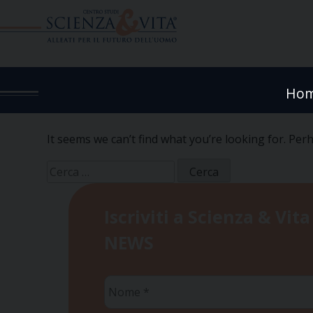
Skip
to
content
Ho
It seems we can’t find what you’re looking for. Per
Ricerca
per:
Iscriviti a Scienza & Vita
NEWS
Nome
*