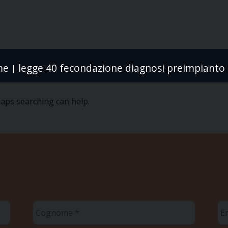
me
legge 40 fecondazione diagnosi preimpianto 
|
haps searching can help.
Cognome
Em
*
*