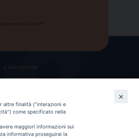
 Regolamento UE 2016/679
IL CENTRO STUDI
La nostra storia
Statuto
Presidenza e ufficio presidenza
altre finalità ("interazioni e
cità") come specificato nella
Consiglio scientifico
 avere maggiori informazioni sui
Coordinamento nazionale
sta informativa proseguirai la