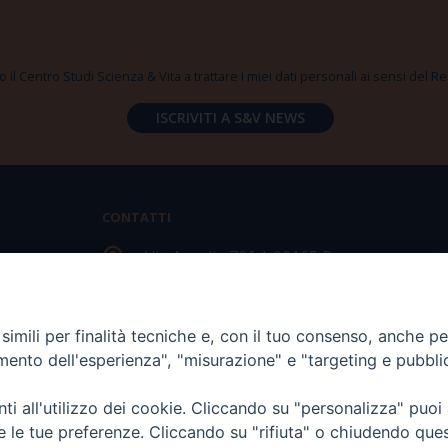
 il Centro Studi Scienza & Vita a trattare i miei dati personali ai sensi del
CONTATTI
Via Aurelia 796 | 00165 Roma
(+39) 06.6819.2554
imili per finalità tecniche e, con il tuo consenso, anche per 
segreteria@scienzaevita.org
amento dell'esperienza", "misurazione" e "targeting e pubbli
i all'utilizzo dei cookie. Cliccando su "personalizza" puoi
re le tue preferenze. Cliccando su "rifiuta" o chiudendo que