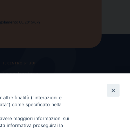
 Regolamento UE 2016/679
IL CENTRO STUDI
La nostra storia
Statuto
Presidenza e ufficio presidenza
altre finalità ("interazioni e
cità") come specificato nella
Consiglio scientifico
 avere maggiori informazioni sui
Coordinamento nazionale
sta informativa proseguirai la