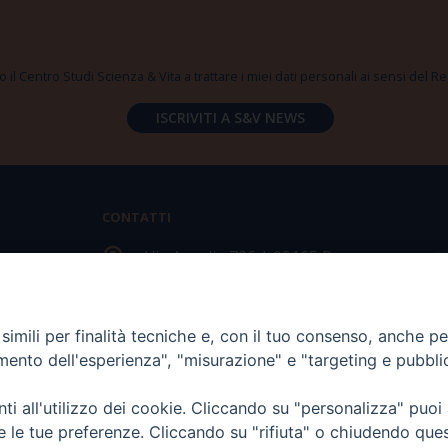
 il Centro Studi Scienza & Vita a trattare i miei dati personali ai sensi del
CONTATTI
Via Aurelia 796 | 00165 Roma
(+39) 06.6819.2554
imili per finalità tecniche e, con il tuo consenso, anche per 
segreteria@scienzaevita.org
amento dell'esperienza", "misurazione" e "targeting e pubbli
i all'utilizzo dei cookie. Cliccando su "personalizza" puoi
re le tue preferenze. Cliccando su "rifiuta" o chiudendo que