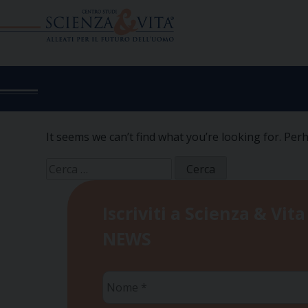
Skip
to
content
It seems we can’t find what you’re looking for. Per
Ricerca
per:
Iscriviti a Scienza & Vita
NEWS
Nome
*