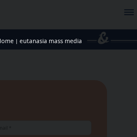
Home
eutanasia mass media
|
ail