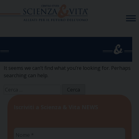
Skip
to
content
It seems we can’t find what you’re looking for. Perhaps
searching can help.
Ricerca
per:
Iscriviti a Scienza & Vita NEWS
Nome
*