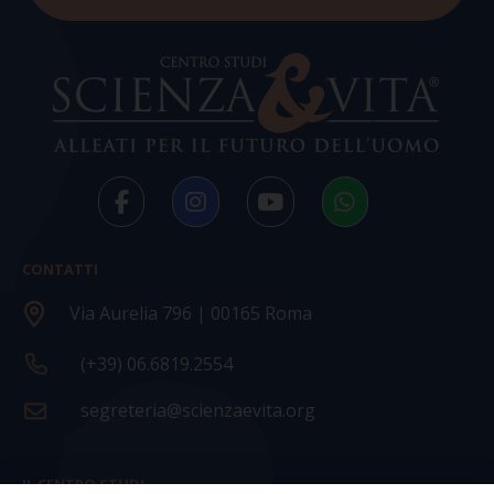
CONTATTI
Via Aurelia 796 | 00165 Roma
(+39) 06.6819.2554
segreteria@scienzaevita.org
IL CENTRO STUDI