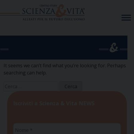
Skip
to
content
It seems we can’t find what you’re looking for. Perhaps
searching can help.
Ricerca
per:
Iscriviti a Scienza & Vita NEWS
Nome
*