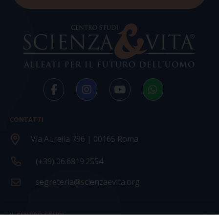
CONTATTI
Via Aurelia 796 | 00165 Roma
(+39) 06.6819.2554
segreteria@scienzaevita.org
IL CENTRO STUDI