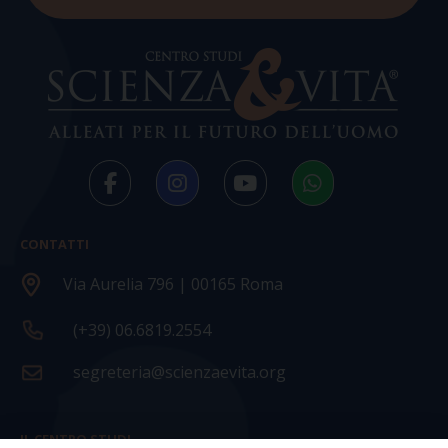
CONTATTI
Via Aurelia 796 | 00165 Roma
(+39) 06.6819.2554
segreteria@scienzaevita.org
IL CENTRO STUDI