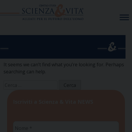
Skip
to
content
It seems we can’t find what you’re looking for. Perhaps
searching can help.
Ricerca
per:
Iscriviti a Scienza & Vita NEWS
Nome
*