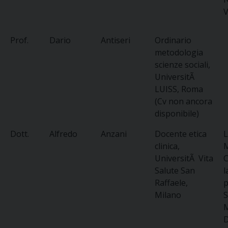
V
Prof.
Dario
Antiseri
Ordinario
metodologia
scienze sociali,
UniversitÃ
LUISS, Roma
(Cv non ancora
disponibile)
Dott.
Alfredo
Anzani
Docente etica
L
clinica,
M
UniversitÃ Vita
C
Salute San
l
Raffaele,
p
Milano
S
M
D