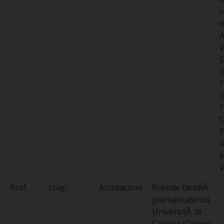
c
d
A
V
S
G
(
F
C
P
A
l
V
Prof.
Luigi
Arcidiacono
Preside facoltÃ
giurisprudenza,
UniversitÃ di
Catania (Cv non