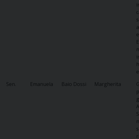
i
c
s
a
e
E
n
i
h
e
Sen.
Emanuela
Baio Dossi
Margherita
G
p
g
A
S
n
s
r