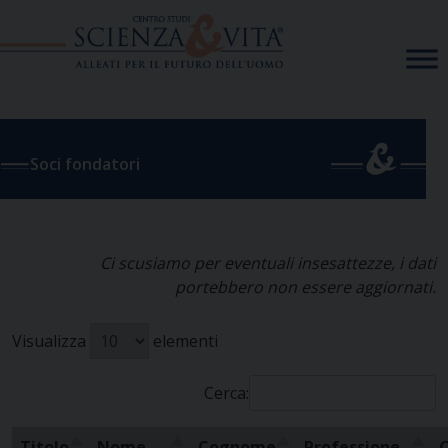
Skip
to
content
Soci fondatori
Ci scusiamo per eventuali insesattezze, i dati
portebbero non essere aggiornati.
Visualizza
elementi
Cerca:
Titolo
Nome
Cognome
Professione
C