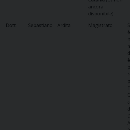
ancora
disponibile)
Dott.
Sebastiano
Ardita
Magistrato
S
è
n
m
d
è
p
r
p
T
C
d
D
A
è