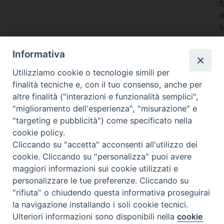
f
d
l
e
p
Informativa
i
Utilizziamo cookie o tecnologie simili per
s
finalità tecniche e, con il tuo consenso, anche per
c
altre finalità ("interazioni e funzionalità semplici",
"miglioramento dell'esperienza", "misurazione" e
n
"targeting e pubblicità") come specificato nella
cookie policy.
l
Cliccando su "accetta" acconsenti all'utilizzo dei
p
cookie. Cliccando su "personalizza" puoi avere
d
maggiori informazioni sui cookie utilizzati e
a
personalizzare le tue preferenze. Cliccando su
c
"rifiuta" o chiudendo questa informativa proseguirai
A
la navigazione installando i soli cookie tecnici.
a
Ulteriori informazioni sono disponibili nella
cookie
Preferenze Cookie
s