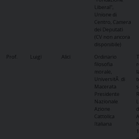
Liberal",
Unione di
Centro, Camera
dei Deputati
(CV non ancora
disponibile)
Prof.
Luigi
Alici
Ordinario
T
filosofia
r
morale,
l
UniversitÃ di
t
Macerata
s
Presidente
R
Nazionale
L
Azione
d
Cattolica
A
Italiana
1
e