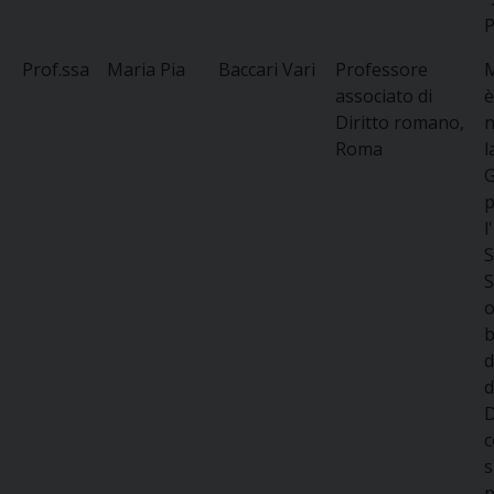
P
Prof.ssa
Maria Pia
Baccari Vari
Professore
M
associato di
è
Diritto romano,
n
Roma
l
G
p
l
S
S
o
b
d
d
D
c
s
p