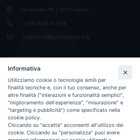
Via Aurelia 796 | 00165 Roma
(+39) 06.6819.2554
segreteria@scienzaevita.org
IL CENTRO STUDI
Informativa
La nostra storia
Utilizziamo cookie o tecnologie simili per
Statuto
finalità tecniche e, con il tuo consenso, anche per
Presidenza e ufficio presidenza
altre finalità ("interazioni e funzionalità semplici",
"miglioramento dell'esperienza", "misurazione" e
Consiglio scientifico
"targeting e pubblicità") come specificato nella
cookie policy.
Coordinamento nazionale
Cliccando su "accetta" acconsenti all'utilizzo dei
cookie. Cliccando su "personalizza" puoi avere