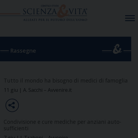
Skip
to
content
Rassegne
Tutto il mondo ha bisogno di medici di famoglia
11 giu | A. Sacchi – Avvenire.it
Condivisione e cure mediche per anziani auto-
sufficienti
7 giu | I. Traboni – Avvenire