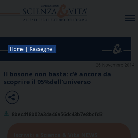
Skip
to
content
|
|
Home
Rassegne
26 Novembre 2014
Il bosone non basta: c’è ancora da
scoprire il 95%dell’universo
8bec418b02a34a46a56dc43b7e8bcfd3
Iscriviti a Scienza & Vita NEWS