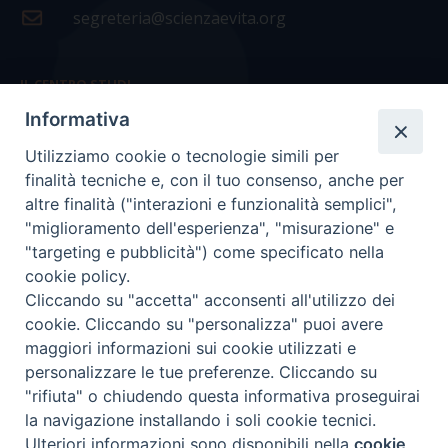
segreteria@scienzaevita.org
IL CENTRO STUDI
Informativa
La nostra storia
Utilizziamo cookie o tecnologie simili per
Statuto
finalità tecniche e, con il tuo consenso, anche per
Presidenza e ufficio presidenza
altre finalità ("interazioni e funzionalità semplici",
"miglioramento dell'esperienza", "misurazione" e
Consiglio scientifico
"targeting e pubblicità") come specificato nella
cookie policy.
Coordinamento nazionale
Cliccando su "accetta" acconsenti all'utilizzo dei
cookie. Cliccando su "personalizza" puoi avere
maggiori informazioni sui cookie utilizzati e
personalizzare le tue preferenze. Cliccando su
"rifiuta" o chiudendo questa informativa proseguirai
COPYRIGHT Scienza & Vita - C.F
96600690588
- Tutti i
la navigazione installando i soli cookie tecnici.
diritti -
Privacy
-
Credits
Ulteriori informazioni sono disponibili nella
cookie
Preferenze Cookie