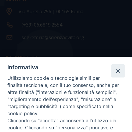
Via Aurelia 796 | 00165 Roma
(+39) 06.6819.2554
segreteria@scienzaevita.org
IL CENTRO STUDI
Informativa
La nostra storia
Utilizziamo cookie o tecnologie simili per
Statuto
finalità tecniche e, con il tuo consenso, anche per
Presidenza e ufficio presidenza
altre finalità ("interazioni e funzionalità semplici",
"miglioramento dell'esperienza", "misurazione" e
Consiglio scientifico
"targeting e pubblicità") come specificato nella
cookie policy.
Coordinamento nazionale
Cliccando su "accetta" acconsenti all'utilizzo dei
cookie. Cliccando su "personalizza" puoi avere