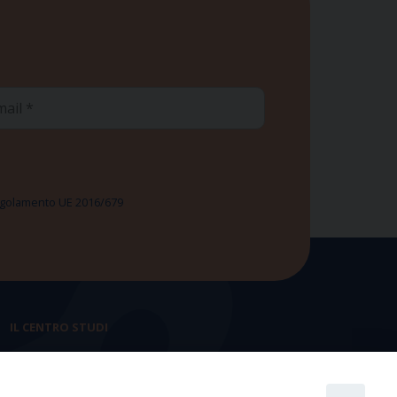
ail
 Regolamento UE 2016/679
IL CENTRO STUDI
La nostra storia
Statuto