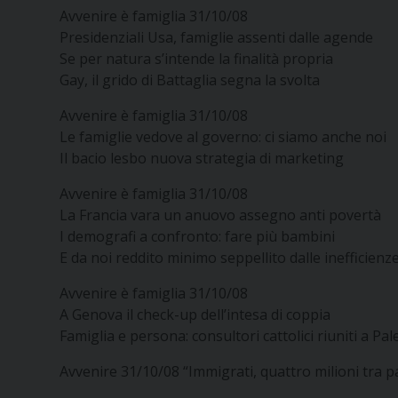
Avvenire è famiglia 31/10/08
Presidenziali Usa, famiglie assenti dalle agende
Se per natura s’intende la finalità propria
Gay, il grido di Battaglia segna la svolta
Avvenire è famiglia 31/10/08
Le famiglie vedove al governo: ci siamo anche noi
Il bacio lesbo nuova strategia di marketing
Avvenire è famiglia 31/10/08
La Francia vara un anuovo assegno anti povertà
I demografi a confronto: fare più bambini
E da noi reddito minimo seppellito dalle inefficienz
Avvenire è famiglia 31/10/08
A Genova il check-up dell’intesa di coppia
Famiglia e persona: consultori cattolici riuniti a Pa
Avvenire 31/10/08 “Immigrati, quattro milioni tra 