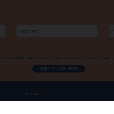
Cognome
Em
*
*
 il Centro Studi Scienza & Vita a trattare i miei dati personali ai sensi del
CONTATTI
Via Aurelia 796 | 00165 Roma