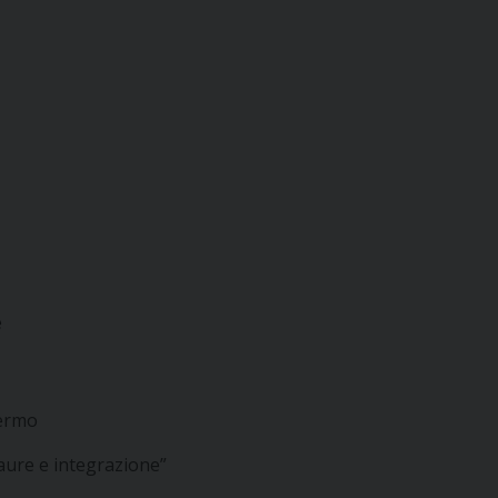
e
lermo
paure e integrazione”