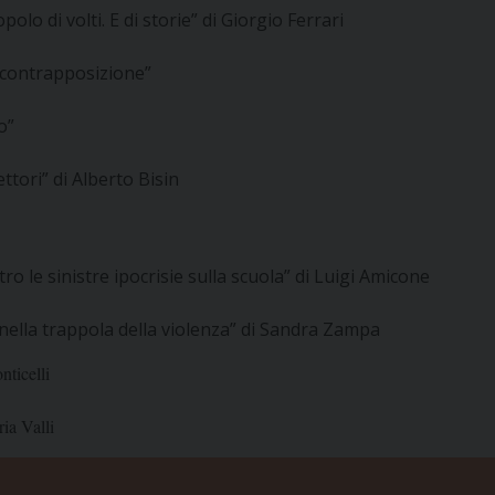
lo di volti. E di storie” di Giorgio Ferrari
a contrapposizione”
o”
ttori” di Alberto Bisin
o le sinistre ipocrisie sulla scuola” di Luigi Amicone
nella trappola della violenza” di Sandra Zampa
ticelli
ia Valli