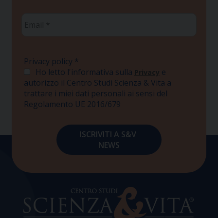
Email
*
Privacy policy
*
Ho letto l'informativa sulla
e
Privacy
autorizzo il Centro Studi Scienza & Vita a
trattare i miei dati personali ai sensi del
Regolamento UE 2016/679