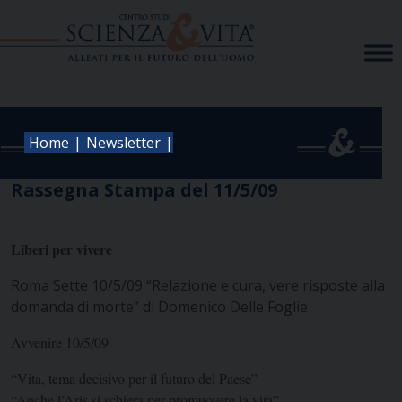
Skip
to
content
|
|
Home
Newsletter
Rassegna Stampa del 11/5/09
Liberi per vivere
Roma Sette 10/5/09 “Relazione e cura, vere risposte alla
domanda di morte” di Domenico Delle Foglie
Avvenire 10/5/09
“Vita, tema decisivo per il futuro del Paese”
“Anche l’Aris si schiera per promuovere la vita”