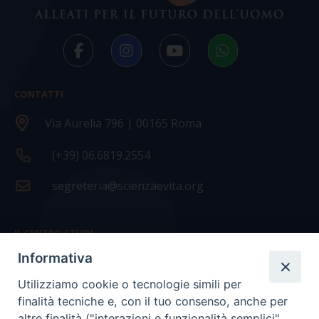
CONTATTI
Via Aurelia 796 | 00165 Roma
(+39) 06.6819.2554
segreteria@scienzaevita.org
IL CENTRO STUDI
Informativa
La nostra storia
Utilizziamo cookie o tecnologie simili per
Statuto
finalità tecniche e, con il tuo consenso, anche per
Presidenza e ufficio presidenza
altre finalità ("interazioni e funzionalità semplici",