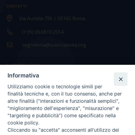
CONTATTI
Via Aurelia 796 | 00165 Roma
(+39) 06.6819.2554
segreteria@scienzaevita.org
IL CENTRO STUDI
Informativa
La nostra storia
Utilizziamo cookie o tecnologie simili per
Statuto
finalità tecniche e, con il tuo consenso, anche per
Presidenza e ufficio presidenza
altre finalità ("interazioni e funzionalità semplici",
"miglioramento dell'esperienza", "misurazione" e
Consiglio scientifico
"targeting e pubblicità") come specificato nella
cookie policy.
Coordinamento nazionale
Cliccando su "accetta" acconsenti all'utilizzo dei