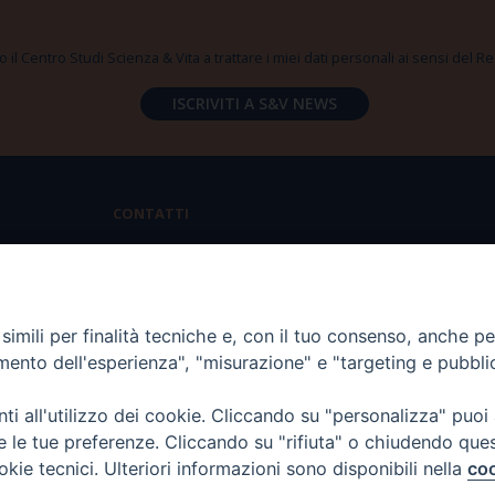
 il Centro Studi Scienza & Vita a trattare i miei dati personali ai sensi del
CONTATTI
Via Aurelia 796 | 00165 Roma
(+39) 06.6819.2554
imili per finalità tecniche e, con il tuo consenso, anche per 
segreteria@scienzaevita.org
amento dell'esperienza", "misurazione" e "targeting e pubbli
i all'utilizzo dei cookie. Cliccando su "personalizza" puoi
re le tue preferenze. Cliccando su "rifiuta" o chiudendo que
okie tecnici. Ulteriori informazioni sono disponibili nella
coo