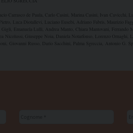
I ELIO SGRECCIA”
Ignacio Carrasco de Paula, Carlo Casini, Marina Casini, Ivan Cavicchi,
Pietro, Luca Diotallevi, Luciano Eusebi, Adriano Fabris, Maurizio Fag
 Gigli, Emanuela Lulli, Andrea Manto, Chiara Mantovani, Ferrando 
a Nicolussi, Giuseppe Noia, Daniela Notarfonso, Lorenzo Ornaghi, La
oni, Giovanni Russo, Dario Sacchini, Palma Sgreccia, Antonio G. Sp
Cognome
Em
*
*