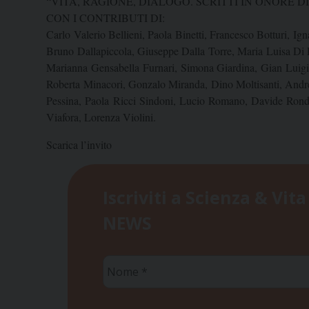
“VITA, RAGIONE, DIALOGO. SCRITTI IN ONORE D
CON I CONTRIBUTI DI:
Carlo Valerio Bellieni, Paola Binetti, Francesco Botturi, 
Bruno Dallapiccola, Giuseppe Dalla Torre, Maria Luisa Di 
Marianna Gensabella Furnari, Simona Giardina, Gian Luigi
Roberta Minacori, Gonzalo Miranda, Dino Moltisanti, Andre
Pessina, Paola Ricci Sindoni, Lucio Romano, Davide Rond
Viafora, Lorenza Violini.
Scarica l’invito
Iscriviti a Scienza & Vita
NEWS
Nome
*