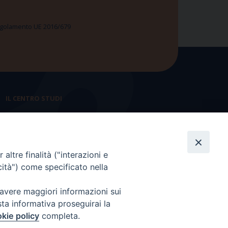
 Regolamento UE 2016/679
IL CENTRO STUDI
La nostra storia
Statuto
altre finalità ("interazioni e
Presidenza e ufficio presidenza
cità") come specificato nella
Consiglio scientifico
 avere maggiori informazioni sui
Coordinamento nazionale
sta informativa proseguirai la
kie policy
completa.