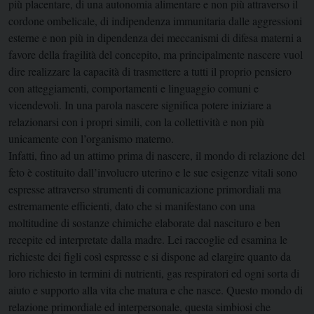
più placentare, di una autonomia alimentare e non più attraverso il
cordone ombelicale, di indipendenza immunitaria dalle aggressioni
esterne e non più in dipendenza dei meccanismi di difesa materni a
favore della fragilità del concepito, ma principalmente nascere vuol
dire realizzare la capacità di trasmettere a tutti il proprio pensiero
con atteggiamenti, comportamenti e linguaggio comuni e
vicendevoli. In una parola nascere significa potere iniziare a
relazionarsi con i propri simili, con la collettività e non più
unicamente con l’organismo materno.
Infatti, fino ad un attimo prima di nascere, il mondo di relazione del
feto è costituito dall’involucro uterino e le sue esigenze vitali sono
espresse attraverso strumenti di comunicazione primordiali ma
estremamente efficienti, dato che si manifestano con una
moltitudine di sostanze chimiche elaborate dal nascituro e ben
recepite ed interpretate dalla madre. Lei raccoglie ed esamina le
richieste dei figli così espresse e si dispone ad elargire quanto da
loro richiesto in termini di nutrienti, gas respiratori ed ogni sorta di
aiuto e supporto alla vita che matura e che nasce. Questo mondo di
relazione primordiale ed interpersonale, questa simbiosi che