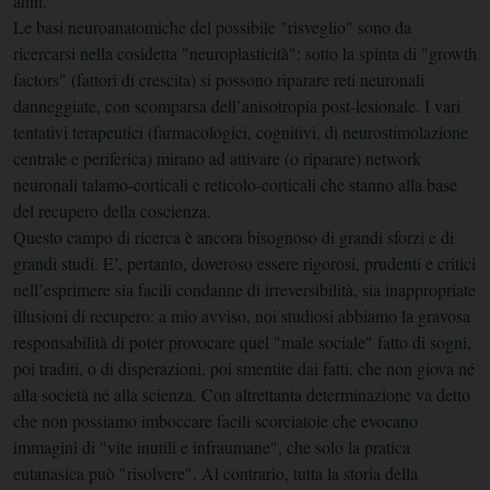
anni.
Le basi neuroanatomiche del possibile "risveglio" sono da
ricercarsi nella cosidetta "neuroplasticità": sotto la spinta di "growth
factors" (fattori di crescita) si possono riparare reti neuronali
danneggiate, con scomparsa dell’anisotropia post-lesionale. I vari
tentativi terapeutici (farmacologici, cognitivi, di neurostimolazione
centrale e periferica) mirano ad attivare (o riparare) network
neuronali talamo-corticali e reticolo-corticali che stanno alla base
del recupero della coscienza.
Questo campo di ricerca è ancora bisognoso di grandi sforzi e di
grandi studi. E’, pertanto, doveroso essere rigorosi, prudenti e critici
nell’esprimere sia facili condanne di irreversibilità, sia inappropriate
illusioni di recupero: a mio avviso, noi studiosi abbiamo la gravosa
responsabilità di poter provocare quel "male sociale" fatto di sogni,
poi traditi, o di disperazioni, poi smentite dai fatti, che non giova né
alla società né alla scienza. Con altrettanta determinazione va detto
che non possiamo imboccare facili scorciatoie che evocano
immagini di "vite inutili e infraumane", che solo la pratica
eutanasica può "risolvere". Al contrario, tutta la storia della