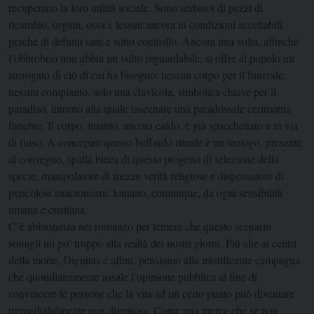
recuperano la loro utilità sociale. Sono serbatoi di pezzi di
ricambio, organi, ossa e tessuti ancora in condizioni accettabili
perché di defunti sani e sotto controllo. Ancora una volta, affinché
l’obbrobrio non abbia un volto inguardabile, si offre al popolo un
surrogato di ciò di cui ha bisogno: nessun corpo per il funerale,
nessun compianto, solo una clavicola, simbolica chiave per il
paradiso, intorno alla quale inscenare una paradossale cerimonia
funebre. Il corpo, intanto, ancora caldo, è già spacchettato e in via
di riuso. A concepire questo beffardo rituale è un teologo, presente
al convegno, spalla bieca di questo progetto di selezione della
specie, manipolatore di mezze verità religiose e dispensatore di
pericolosi anacronismi: lontano, comunque, da ogni sensibilità
umana e cristiana.
C’è abbastanza nel romanzo per temere che questo scenario
somigli un po’ troppo alla realtà dei nostri giorni. Più che ai centri
della morte, Dignitas e affini, pensiamo alla mistificante campagna
che quotidianamente assale l’opinione pubblica al fine di
convincere le persone che la vita ad un certo punto può diventare
irrimediabilmente non dignitosa. Come una merce che se non