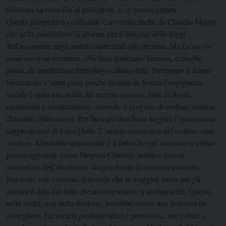
funziona va rispedita al produttore, o se guasta gettata.
Questa prospettiva cosificante è avvertita anche da Claudio Magris,
che nella postfazione si allarma per il dilagare delle leggi
dell’economia negli ambiti esistenziali più preziosi. Ma
La morte
moderna
è un romanzo, obietterà qualcuno: fantasia, o meglio
paura, da intellettuale futurologo catastrofista. Purtroppo il futuro
fantasticato c’entra poco perché proprio in Svezia l’ingegneria
sociale è stata una realtà del recente passato, fatta di aborti,
castrazioni e sterilizzazioni, secondo il progetto di welfare svedese,
chiamato
folkhemmet
. Per farsi un’idea basta leggere l’interessante
saggio storico di Luca Dotti,
L’utopia eugenetica del welfare state
svedese
. Altrettanto inquietante è il fatto che nel romanzo si citino
personaggi reali, come Mogens Glistrup, politico danese
sostenitore dell’abolizione di ogni forma di assistenza sociale.
Nel testo, con cinismo, si ricorda che la maggior tutela per gli
anziani è data dal fatto che ancora votano, a qualsiasi età. Questa,
nella realtà, non nella finzione, potrebbe essere una frontiera da
sorvegliare. La società produttivistica è pericolosa, ma è abile a