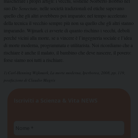
mascherare i propri artigli: i vecchi, sostiene Norberto Bobbio nel
suo
De Senectute
, nelle società tradizionali ed etiche sapevano
quello che gli altri avrebbero poi imparato; nel tempo accelerato
della tecnica il vecchio sempre più non sa quello che gli altri stanno
imparando. Wijmark ci avverte di quanto rischino i vecchi, deboli
perché vicini alla morte, se a vincere è l’ingegneria sociale e l’idea
di morte moderna, programmata e utilitarista. Noi ricordiamo che a
rischiare è anche il malato, il bambino che deve nascere, il povero:
forse siamo noi tutti a rischiare.
1) Carl-Henning Wijkmark, La morte moderna, Iperborea, 2008, pp. 119,
postfazione di Claudio Magris
Iscriviti a Scienza & Vita NEWS
Nome
*