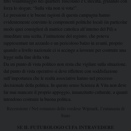
fitto volantinaggio nei quartieri Tuscolano e Cinecittà, gridando con
forza lo slogan: “Sulla vita non si vota!”.
Le pressioni e le buone ragioni di questa campagna hanno
evidentemente convinto le componenti politiche locali (in particolar
modo quei consiglieri di matrice cattolica all’interno del Pd) a
rimeditare una scelta, l’istituzione del registro, che poteva
rappresentare un azzardo e un pericoloso balzo in avanti, proprio
quando a livello nazionale ci si accinge a lavorare per costruire una
legge sulla fine della vita.
Da un punto di vista politico non resta che vigilare sulla situazione,
dal punto di vista operativo si deve riflettere con soddisfazione
sull’importanza che le realtà associative hanno nel processo
decisionale della politica. In questo senso Scienza & Vita non deve
far mai mancare il proprio appoggio, innanzitutto culturale, a quanti
intendono costruire la buona politica.
Recensione / Nel romanzo dello svedese Wijmark, l’eutanasia di
Stato
SE IL FUTUROLOGO CI FA INTRAVEDERE