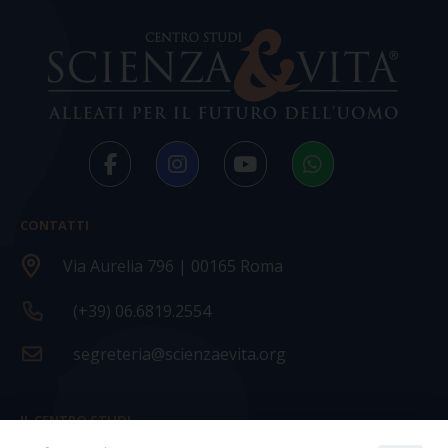
CONTATTI
Via Aurelia 796 | 00165 Roma
(+39) 06.6819.2554
segreteria@scienzaevita.org
IL CENTRO STUDI