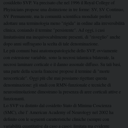
cosiddetto SVP. Va precisato che nel 1996 il Royal College of
Phyisicians propose una distinzione in tre forme: SV, SV Continuo,
SV Permanente, ma la comunità scientifica mondiale preferì
adottare una terminologia meno "rigida" in ordine alla irreversibilità
clinica, coniando il termine "persistente". Ad oggi, i casi
limitatissimi ma inequivocabilmente presenti, di "risveglio" anche
dopo anni suffragano la scelta di tale denominazione.
Le più comuni basi anatomopatologiche dello SVP, ovviamente
con estensione variabile, sono la necrosi talamica bilaterale, la
necrosi laminare corticale e il danno assonale diffuso. Su tali basi,
una parte della scuola francese propose il termine di "morte
neocorticale". Oggi più che mai possiamo rigettare questa
denominazione: gli studi con RMN-funzionale e tecniche di
neurostimolazione dimostrano la presenza di aree corticali attive e
funzionanti.
Lo SVP va distinto dal cosidetto Stato di Minima Coscienza
(SMC), che l’ American Academy of Neurology nel 2002 ha
definito con le seguenti caratteristiche cliniche (sempre con
variabilità quantitative da caso a caso): limitata ma evidente