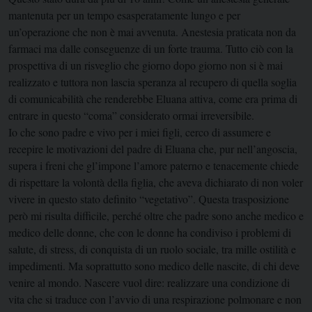
mantenuta per un tempo esasperatamente lungo e per
un’operazione che non è mai avvenuta. Anestesia praticata non da
farmaci ma dalle conseguenze di un forte trauma. Tutto ciò con la
prospettiva di un risveglio che giorno dopo giorno non si è mai
realizzato e tuttora non lascia speranza al recupero di quella soglia
di comunicabilità che renderebbe Eluana attiva, come era prima di
entrare in questo “coma” considerato ormai irreversibile.
Io che sono padre e vivo per i miei figli, cerco di assumere e
recepire le motivazioni del padre di Eluana che, pur nell’angoscia,
supera i freni che gl’impone l’amore paterno e tenacemente chiede
di rispettare la volontà della figlia, che aveva dichiarato di non voler
vivere in questo stato definito “vegetativo”. Questa trasposizione
però mi risulta difficile, perché oltre che padre sono anche medico e
medico delle donne, che con le donne ha condiviso i problemi di
salute, di stress, di conquista di un ruolo sociale, tra mille ostilità e
impedimenti. Ma soprattutto sono medico delle nascite, di chi deve
venire al mondo. Nascere vuol dire: realizzare una condizione di
vita che si traduce con l’avvio di una respirazione polmonare e non