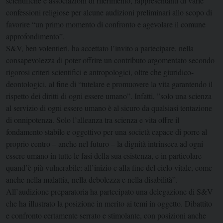
scientifiche e associazioni di riferimento, rappresentanti di varie
confessioni religiose per alcune audizioni preliminari allo scopo di
favorire “un primo momento di confronto e agevolare il comune
approfondimento”.
S&V, ben volentieri, ha accettato l’invito a partecipare, nella
consapevolezza di poter offrire un contributo argomentato secondo
rigorosi criteri scientifici e antropologici, oltre che giuridico-
deontologici, al fine di “tutelare e promuovere la vita garantendo il
rispetto dei diritti di ogni essere umano”. Infatti, ”solo una scienza
al servizio di ogni essere umano è al sicuro da qualsiasi tentazione
di onnipotenza. Solo l’alleanza tra scienza e vita offre il
fondamento stabile e oggettivo per una società capace di porre al
proprio centro – anche nel futuro – la dignità intrinseca ad ogni
essere umano in tutte le fasi della sua esistenza, e in particolare
quand’è più vulnerabile: all’inizio e alla fine del ciclo vitale, come
anche nella malattia, nella debolezza e nella disabilità”.
All’audizione preparatoria ha partecipato una delegazione di S&V
che ha illustrato la posizione in merito ai temi in oggetto. Dibattito
e confronto certamente serrato e stimolante, con posizioni anche