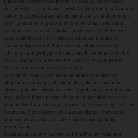
L’intervento del bioeticista introduce il tema del valore sociale
dell’individuo. Una minuziosa casistica di confronti tra individui in
stato di emergenza porta alla conclusione che la vita di un premio
Nobel conta di più di quella di un comune idiota. Conclusione
raccapricciante soprattutto per la sicumera con la quale l’esperto
tende a stabilire scale di valori tra esseri umani. In realtà, in
situazioni disperate, potrebbe essere inevitabile scegliere chi
salvare, ma non per legge o secondo tabelle comparative; sarebbe
solo occasionale e drammatico buon senso, come puntualizza
Chesterton in
Eugenetica e altri malanni
.
Al tavolo dei relatori siede anche un animoso umanista che,
attingendo in modo quasi disperato alla millenaria tradizione
classica, giudaica e cristiana, e senza dogmi, tenta di ricordare che
non è poi così banale pensare che la vita umana abbia un valore
assoluto. Ma il suo sforzo appare vano, lui stesso si rende conto che
è convocato lì per assistere alla sua stessa disfatta: rappresenta
un’idea che tramonta. L’idea che vince è invece quella del
produttivismo.
Gli stessi anziani, in vita considerati superflui, una volta morti