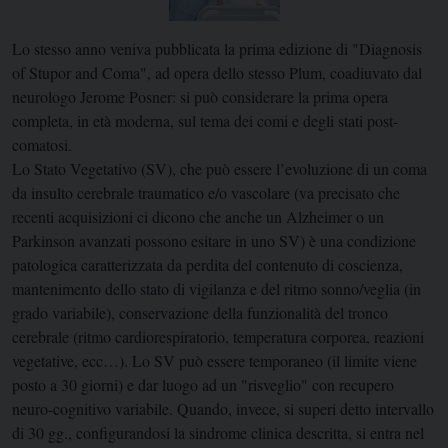
Lo stesso anno veniva pubblicata la prima edizione di "Diagnosis
of Stupor and Coma", ad opera dello stesso Plum, coadiuvato dal
neurologo Jerome Posner: si può considerare la prima opera
completa, in età moderna, sul tema dei comi e degli stati post-
comatosi.
Lo Stato Vegetativo (SV), che può essere l’evoluzione di un coma
da insulto cerebrale traumatico e/o vascolare (va precisato che
recenti acquisizioni ci dicono che anche un Alzheimer o un
Parkinson avanzati possono esitare in uno SV) è una condizione
patologica caratterizzata da perdita del contenuto di coscienza,
mantenimento dello stato di vigilanza e del ritmo sonno/veglia (in
grado variabile), conservazione della funzionalità del tronco
cerebrale (ritmo cardiorespiratorio, temperatura corporea, reazioni
vegetative, ecc…). Lo SV può essere temporaneo (il limite viene
posto a 30 giorni) e dar luogo ad un "risveglio" con recupero
neuro-cognitivo variabile. Quando, invece, si superi detto intervallo
di 30 gg., configurandosi la sindrome clinica descritta, si entra nel