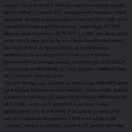
consapevolezza di sè e dell’ambiente, risposta a comandi semplici,
risposte verbali o posturali si/no, comportamenti volontari a stimoli
ambientali. In realtà la diagnosi differenziale fra SVP e SMC non è
così semplice come si potrebbe pensare, se uno studio del 2005
stima un errore diagnostico del 30-40%. Lo SMC può durare pochi
giorni o pochi mesi, può anche avere un andamento intermittente,
con lunghi periodi di regresso clinico, ed è statisticamente
caratterizzato da una prognosi favorevole circa il recupero
neurocognitivo. Comunque, qualora persista per più di 12 mesi, il
recupero non va oltre il livello di "grave disabilità" codificato dalla
GOS (Glosgow Outcome Scale).
Oggi più che mai viene dibattuto un punto nodale dello SVP, anche
per le ricadute bioetiche che esso comporta: la reversibilità. Assunta
la considerazione della non sempre facile diagnosi differenziale fra
SVP e SMC, se uno SVP dura meno di un anno ci sono
statisticamente 60% di probabilità di un qualche recupero dello
stato di coscienza in età pediatrica, e 50% in età adulta. I dati
"crollano", ma non si azzerano, quando lo SV persista oltre i due