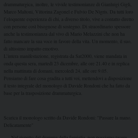
drammaturgica, inoltre, le vivide testimonianze di Gianluigi Gigli,
Marco Maltoni, Vittorina Zagonel e Fulvio De Nigris. Da tutti loro
l’eloquente esperienza di chi, a diverso titolo, vive a contatto diretto
con persone così bisognose di sostegno. Di straordinario spessore
anche la testimonianza dal vivo di Mario Melazzini che non ha
fatto mancare la sua voce in favore della vita. Un momento, il suo,
di altissimo impatto emotivo.
L’intera manifestazione, registrata da Sat2000, viene mandata in
onda questa sera, martedì 23 dicembre, alle ore 21.40 e in replica
nella mattinata di domani, mercoledì 24, alle ore 9.05.
Pensiamo di fare cosa gradita a tutti voi, mettendovi a disposizione
il testo integrale del monologo di Davide Rondoni che ha fatto da
base per la trasposizione drammaturgica.
Scarica il monologo scritto da Davide Rondoni: "Passare la mano.
Delicatamente"
Nel rispetto del dramma della famiglia, non possiamo tacere