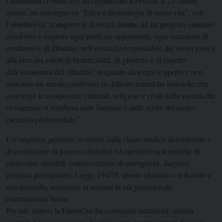
Odontoiatri (FnomCeo) ha organizzato a Ferrara, il 25 ottobre
scorso, un convegno su “Etica e deontologia di inizio vita”, con
l’obiettivo di “comporre le diversità attorno ad un progetto sanitario
condiviso e cogliere ogni proficua opportunità, ogni occasione di
confronto e di dibattito, nell’esercizio responsabile dei nostri ruoli e
alla luce dei valori di beneficialità, di giustizia e di rispetto
dell’autonomia del cittadino, in quanto da tempo è aperto e non
concluso un serrato confronto su delicate tematiche bioetiche che
coinvolge le componenti culturali, religiose e civili della società che
ovviamente si riverbera sulle funzioni e sulle scelte del nostro
esercizio professionale”.
Un’esigenza, pertanto, avvertita dalla classe medica di confronto e
di costruzione di percorsi dialettici ed operativi su tematiche di
particolare attualità: contraccezione di emergenza, diagnosi
genetica preimpianto, Legge 194/78, aborto chimico con Ru486 e
misoprostolo, assistenza ai neonati in età gestazionale
estremamente bassa.
Per tale motivo la FnomCeo ha convocato istituzioni, società