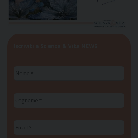
Iscriviti a Scienza & Vita NEWS
Nome
*
Cognome
*
Email
*