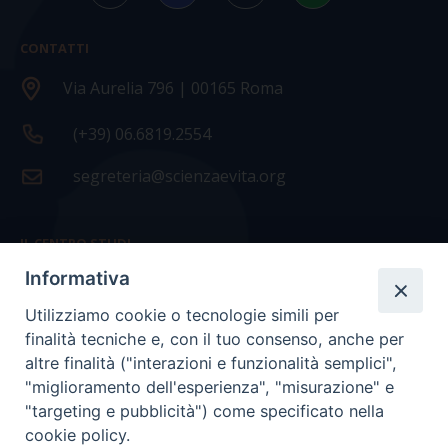
CONTATTI
Via Aurelia 796 | 00165 Roma
(+39) 06.6819.2554
segreteria@scienzaevita.org
IL CENTRO STUDI
Informativa
La nostra storia
Utilizziamo cookie o tecnologie simili per
Statuto
finalità tecniche e, con il tuo consenso, anche per
Presidenza e ufficio presidenza
altre finalità ("interazioni e funzionalità semplici",
"miglioramento dell'esperienza", "misurazione" e
Consiglio scientifico
"targeting e pubblicità") come specificato nella
cookie policy.
Coordinamento nazionale