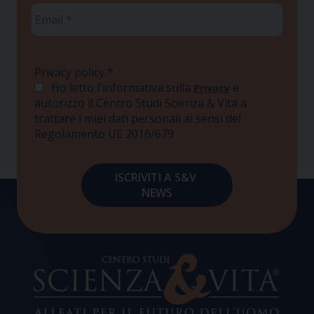
Email
*
Privacy policy
*
Ho letto l'informativa sulla
e
Privacy
autorizzo il Centro Studi Scienza & Vita a
trattare i miei dati personali ai sensi del
Regolamento UE 2016/679