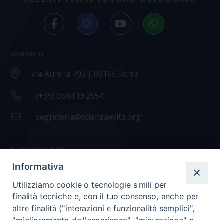
CONTATTI
Via Aurelia 796 | 00165 Roma
(+39) 06.6819.2554
segreteria@scienzaevita.org
IL CENTRO STUDI
Informativa
La nostra storia
Utilizziamo cookie o tecnologie simili per
Statuto
finalità tecniche e, con il tuo consenso, anche per
Presidenza e ufficio presidenza
altre finalità ("interazioni e funzionalità semplici",