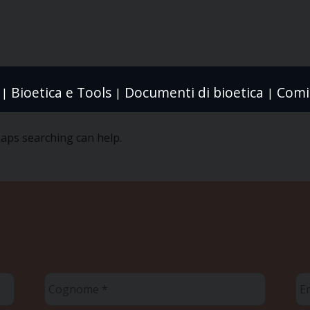
Bioetica e Tools
Documenti di bioetica
Comit
|
|
|
haps searching can help.
Cognome
Em
*
*