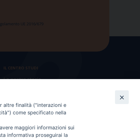
 Regolamento UE 2016/679
IL CENTRO STUDI
La nostra storia
Statuto
Presidenza e ufficio presidenza
altre finalità ("interazioni e
cità") come specificato nella
Consiglio scientifico
 avere maggiori informazioni sui
Coordinamento nazionale
sta informativa proseguirai la