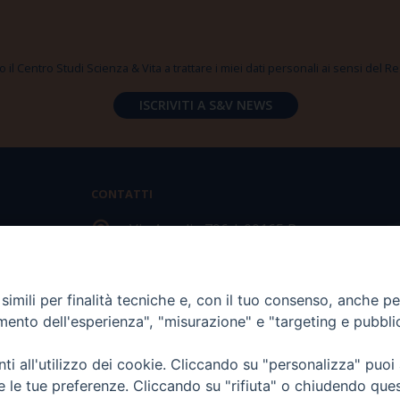
 il Centro Studi Scienza & Vita a trattare i miei dati personali ai sensi del
CONTATTI
Via Aurelia 796 | 00165 Roma
(+39) 06.6819.2554
imili per finalità tecniche e, con il tuo consenso, anche per 
segreteria@scienzaevita.org
amento dell'esperienza", "misurazione" e "targeting e pubbli
i all'utilizzo dei cookie. Cliccando su "personalizza" puoi
re le tue preferenze. Cliccando su "rifiuta" o chiudendo que