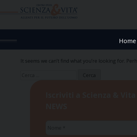
Skip
to
content
Home
It seems we can’t find what you’re looking for. Per
Ricerca
per:
Iscriviti a Scienza & Vita
NEWS
Nome
*