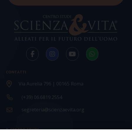
CONTATTI
Via Aurelia 796 | 00165 Roma
(+39) 06.6819.2554
segreteria@scienzaevita.org
IL CENTRO STUDI