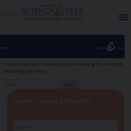
Skip
to
content
It seems we can’t find what you’re looking for. Perhaps
searching can help.
Ricerca
per:
Iscriviti a Scienza & Vita NEWS
Nome
*