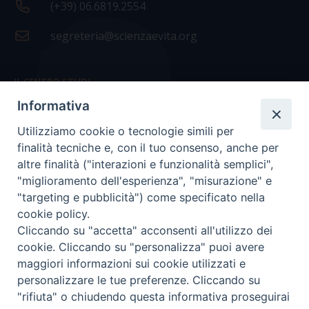
(+39) 06.6819.2554
segreteria@scienzaevita.org
IL CENTRO STUDI
Informativa
La nostra storia
Utilizziamo cookie o tecnologie simili per
Statuto
finalità tecniche e, con il tuo consenso, anche per
Presidenza e ufficio presidenza
altre finalità ("interazioni e funzionalità semplici",
"miglioramento dell'esperienza", "misurazione" e
Consiglio scientifico
"targeting e pubblicità") come specificato nella
cookie policy.
Coordinamento nazionale
Cliccando su "accetta" acconsenti all'utilizzo dei
cookie. Cliccando su "personalizza" puoi avere
maggiori informazioni sui cookie utilizzati e
personalizzare le tue preferenze. Cliccando su
"rifiuta" o chiudendo questa informativa proseguirai
COPYRIGHT Scienza & Vita - C.F
96600690588
- Tutti i