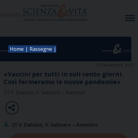
Skip
to
content
|
|
Home
Rassegne
24 Novembre 2021
«Vaccini per tutti in soli cento giorni.
Così fermeremo le nuove pandemie»
21 V. Daloiso, V. Salinaro – Avvenire
21 V. Daloiso, V. Salinaro – Avvenire