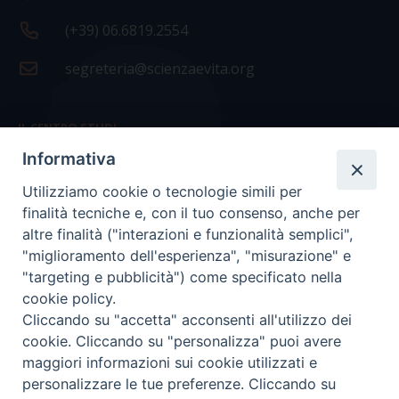
(+39) 06.6819.2554
segreteria@scienzaevita.org
IL CENTRO STUDI
Informativa
La nostra storia
Utilizziamo cookie o tecnologie simili per
Statuto
finalità tecniche e, con il tuo consenso, anche per
Presidenza e ufficio presidenza
altre finalità ("interazioni e funzionalità semplici",
"miglioramento dell'esperienza", "misurazione" e
Consiglio scientifico
"targeting e pubblicità") come specificato nella
cookie policy.
Coordinamento nazionale
Cliccando su "accetta" acconsenti all'utilizzo dei
cookie. Cliccando su "personalizza" puoi avere
maggiori informazioni sui cookie utilizzati e
personalizzare le tue preferenze. Cliccando su