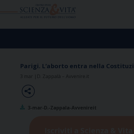
Skip
to
content
Parigi. L’aborto entra nella Costituz
3 mar |D. Zappalà – Avvenire.it
3-mar-D.-Zappala-Avvenireit
Iscriviti a Scienza & Vita