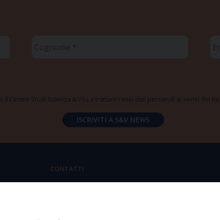
Cognome
Em
*
*
 il Centro Studi Scienza & Vita a trattare i miei dati personali ai sensi del
CONTATTI
Via Aurelia 796 | 00165 Roma
(+39) 06.6819.2554